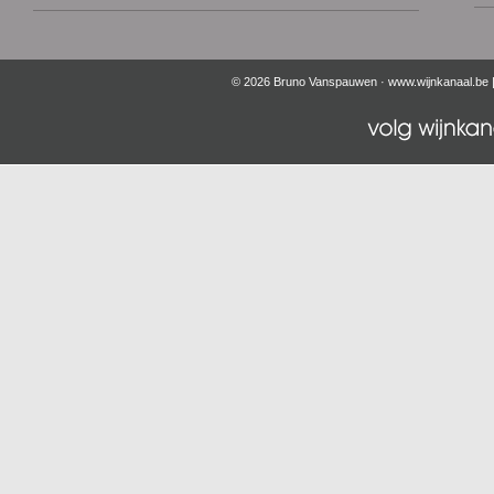
© 2026 Bruno Vanspauwen ·
www.wijnkanaal.be