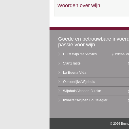
Woorden over wijn
Goede en betrouwbare invoer
passie voor wijn
Dulst Wijn met Advies
(Brussel e
Start2Taste
La Buena Vida
Oostenrijks Wijnhuis
Wijnhuis Vanden Bulcke
Kwaliteitswijnen Boutelegier
© 2026 Brun