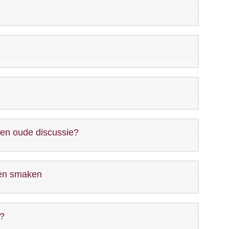
en oude discussie?
zen smaken
l?