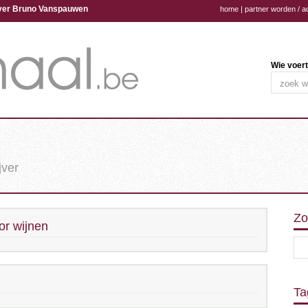
ijver Bruno Vanspauwen
home
|
partner worden / a
Wie voert
jver
Zo
or wijnen
Ta