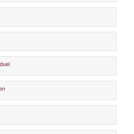
duel
en