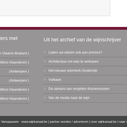
ders met
Uit het archief van de wijnschrijver
Lijden uw wijnen ook aan premox?
n Vlaams-Brabant )
Architectuur om wijn te verkopen
(West-Vlaanderen )
Het nieuwe wijnmerk Oostenrijk
(Antwerpen )
Vulkaan
(Antwerpen )
De opmars van vergeten druivenrassen
(West-Vlaanderen )
Van de media naar de wijn
(West-Vlaanderen )
o Vanspauwen ·
www.wijnkanaal.be
|
partner worden / adverteren
|
over wijnkanaal.be
|
naar 