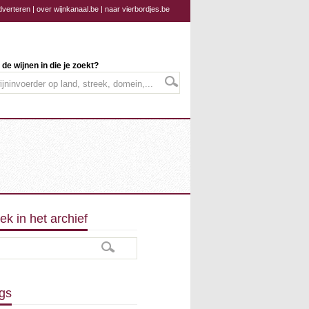
dverteren
|
over wijnkanaal.be
|
naar vierbordjes.be
 de wijnen in die je zoekt?
ek in het archief
gs