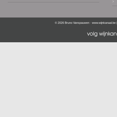
© 2026 Bruno Vanspauwen ·
www.wijnkanaal.be