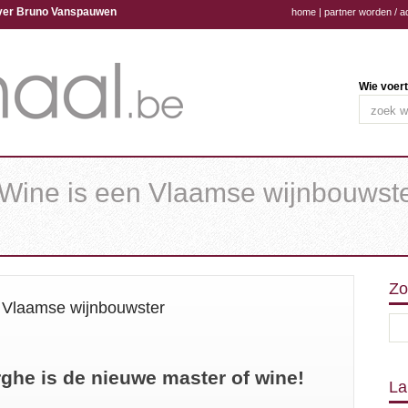
ijver Bruno Vanspauwen
home
|
partner worden / a
Wie voert
 Wine is een Vlaamse wijnbouwst
Zo
 Vlaamse wijnbouwster
ghe is de nieuwe master of wine!
La