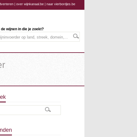
dverteren
|
over wijnkanaal.be
|
naar vierbordjes.be
 de wijnen in die je zoekt?
er
ek
nden