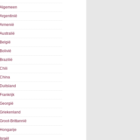
Algemeen
Argentinië
Armenië
Australië
België
Bolivië
Brazilië
Chili
China
Duitsland
Frankrijk
Georgië
Griekenland
Groot-Brittannië
Hongarije
Israël