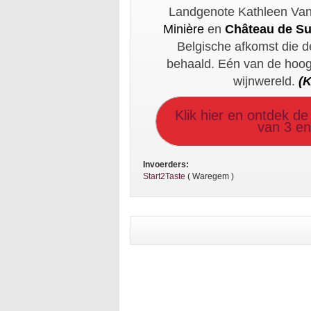
Landgenote Kathleen Van
Minière
en
Château de S
Belgische afkomst die de
behaald. Eén van de hoogs
wijnwereld.
(
Klik hier en ontdek d
van 3 en
Invoerders:
Start2Taste
( Waregem )