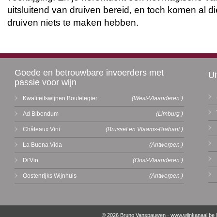
uitsluitend van druiven bereid, en toch komen al di
druiven niets te maken hebben.
Goede en betrouwbare invoerders met
Ui
passie voor wijn
Kwaliteitswijnen Boutelegier
(West-Vlaanderen )
Ad Bibendum
(Limburg )
Châteaux Vini
(Brussel en Vlaams-Brabant )
La Buena Vida
(Antwerpen )
Di'Vin
(Oost-Vlaanderen )
Oostenrijks Wijnhuis
(Antwerpen )
© 2026 Bruno Vanspauwen ·
www.wijnkanaal.be