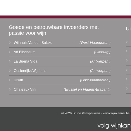
Goede en betrouwbare invoerders met
Ui
passie voor wijn
Wijnhuis Vanden Bulcke
(West-Vlaanderen )
Ad Bibendum
(Limburg )
La Buena Vida
(Antwerpen )
Oostenrijks Wijnhuis
(Antwerpen )
Di'Vin
(Oost-Vlaanderen )
Châteaux Vini
(Brussel en Vlaams-Brabant )
© 2026 Bruno Vanspauwen ·
www.wijnkanaal.be