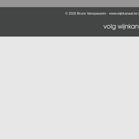
© 2026 Bruno Vanspauwen ·
www.wijnkanaal.be