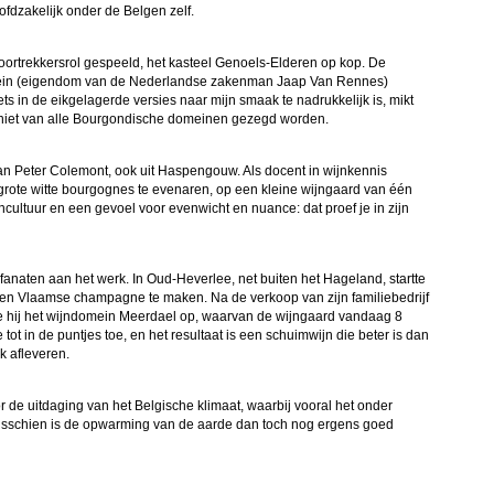
oofdzakelijk onder de Belgen zelf.
voortrekkersrol gespeeld, het kasteel Genoels-Elderen op kop. De
in (eigendom van de Nederlandse zakenman Jaap Van Rennes)
s in de eikgelagerde versies naar mijn smaak te nadrukkelijk is, mikt
t niet van alle Bourgondische domeinen gezegd worden.
an Peter Colemont, ook uit Haspengouw. Als docent in wijnkennis
 grote witte bourgognes te evenaren, op een kleine wijngaard van één
cultuur en een gevoel voor evenwicht en nuance: dat proef je in zijn
fanaten aan het werk. In Oud-Heverlee, net buiten het Hageland, startte
een Vlaamse champagne te maken. Na de verkoop van zijn familiebedrijf
te hij het wijndomein Meerdael op, waarvan de wijngaard vandaag 8
ot in de puntjes toe, en het resultaat is een schuimwijn die beter is dan
 afleveren.
 de uitdaging van het Belgische klimaat, waarbij vooral het onder
isschien is de opwarming van de aarde dan toch nog ergens goed