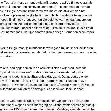
w. Toch zijn hier een honderdtal wijnbouwers actief, zij het vooral als
aan warmte en zon (en het teveel aan regen) te compenseren door de
Ook in België bestaan immers microklimaten die afwijken van het
tokken op een zuidelijke helling aanplanten, zodat ze beter door de
loopt. Er zijn ook grondsoorten die beter opwarmen dan andere, en
lere klimaten. Zo gedijen de pinot noir en chardonnay goed in de
n müller-thurgau geschikt zijn voor de Elzas en Duitsland. In een koud
ht nemen tot suikerrijke soorten (zoals ortega, kerner en scheurebe),
.
ker in België moet je minutieus te werk gaan (bij de snoei, het triëren
ookt wel met het karakter van de Belgische wijnbouwers: sowieso moet je
len maken.
 ons land opgenomen in de officiële lijst van wijnproducerende
ppellations controlées" zoals in Frankrijk. De eerste Belgische
benaming kreeg, was het Brabantse Hageland. Dat gebeurde onder
er van de bekende kok Frank Fol). Daarna volgde Haspengouw in
anderen. In Wallonië bestaat de appellatie Côtes de Sambre-et-Meuse.
s Jardins de Wallonie" aanvragen, een idee van José Happart.
 verleden weer oppikt. Ons land kent immers wel degelijk een zekere
. Onder meer wegens het klimaat ging de wijnbouw hier echter geleidelijk
nen. Pas na 1950 kwam er een heropleving. Vandaag staat de Belgische