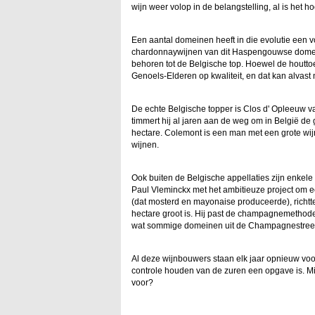
wijn weer volop in de belangstelling, al is het h
Een aantal domeinen heeft in die evolutie een 
chardonnaywijnen van dit Haspengouwse dome
behoren tot de Belgische top. Hoewel de houttoet
Genoels-Elderen op kwaliteit, en dat kan alvas
De echte Belgische topper is Clos d' Opleeuw v
timmert hij al jaren aan de weg om in België de
hectare. Colemont is een man met een grote wijn
wijnen.
Ook buiten de Belgische appellaties zijn enkele 
Paul Vleminckx met het ambitieuze project om 
(dat mosterd en mayonaise produceerde), richt
hectare groot is. Hij past de champagnemethode t
wat sommige domeinen uit de Champagnestreek
Al deze wijnbouwers staan elk jaar opnieuw voor
controle houden van de zuren een opgave is. M
voor?