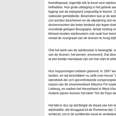
breedtegraad, eigenlijk iets te koud voor wijnbou
liefhebber. Hun grote uitdaging is het gebrek 
ligging van de wijngaard zorgvuldig te kiezen. 
nationale gemiddelde. Bovendien kan je de wijns
zon worden beschenen en de afwatering vlot ver
druivensoorten die beter bestand zijn tegen koe
noordelijk gelegen Bourgogne, terwijl riesling e
klimaat moeten wijnbouwers ook vaak hun toevluc
omdat de zuurgraad van de druiven te hoog blijft
Ook het werk van de wijnbouwer is belangrijk: ze
van de druiven, het persen, enzovoort). Dat str
al een beetje maniakaal zijn om hier wijn te wil
Hun inspanningen hebben geloond. In 1997 werd
landen, en wij beschikken nu zelfs over heuse "a
wijnstreek die zo'n gecontroleerde oorsprongs
impuls van de onvermoeibare Maurice Fol (vad
Limburg, en nadien het Heuvelland in West-Vla
Andere wijnen kunnen het label "Vin de Pays de
Het lijkt er dus op dat België de draad van het
wijntraditie, die teruggaat tot de Romeinse tijd
achteruit, om in de achttiende eeuw te verdwij