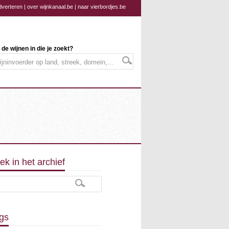
dverteren
|
over wijnkanaal.be
|
naar vierbordjes.be
 de wijnen in die je zoekt?
ek in het archief
gs