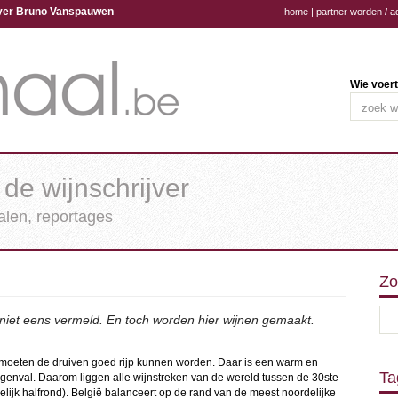
ijver Bruno Vanspauwen
home
|
partner worden / a
Wie voert
 de wijnschrijver
halen, reportages
Zo
 niet eens vermeld. En toch worden hier wijnen gemaakt.
, moeten de druiven goed rijp kunnen worden. Daar is een warm en
Ta
egenval. Daarom liggen alle wijnstreken van de wereld tussen de 30ste
elijk halfrond). België balanceert op de rand van de meest noordelijke