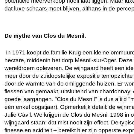
potentiële meerverkoop nooit laat liggen. Maar l
dat luxe schaars moet blijven, althans in de percep
De mythe van Clos du Mesnil.
In 1971 koopt de familie Krug een kleine ommuur
hectare, middenin het dorp Mesnil-sur-Oger. Deze
wereldroem opleveren. De wijngaard heeft een ide
meer door de zuidoostelijke expositie ten opzicht
door de warmte van de omliggende huizen. Er wo
flessen van gemaakt, uitsluitend van chardonnay, 
goede jaargangen. "Clos du Mesnil" is dus altijd "
één enkel oogstjaar). Opmerkelijk detail: de wijnm
Julie Cavil. We krijgen de Clos du Mesnil 1998 in on
wijngaard staan: dat mist nooit zijn effect. De typis
finesse en aciditeit – bereikt hier zijn opperste expr