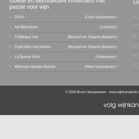
Goede en betrouwbare invoerders met
Ui
passie voor wijn
Di'Vin
(Oost-Vlaanderen )
Ad Bibendum
(Limburg )
Châteaux Vini
(Brussel en Vlaams-Brabant )
Dulst Wijn met Advies
(Brussel en Vlaams-Brabant )
La Buena Vida
(Antwerpen )
Wijnhuis Vanden Bulcke
(West-Vlaanderen )
© 2026 Bruno Vanspauwen ·
www.wijnkanaal.be