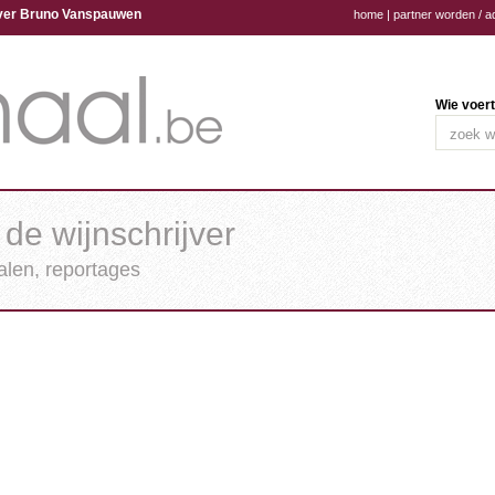
ijver Bruno Vanspauwen
home
|
partner worden / a
Wie voert
 de wijnschrijver
halen, reportages