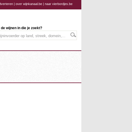
dverteren
|
over wijnkanaal.be
|
naar vierbordjes.be
 de wijnen in die je zoekt?