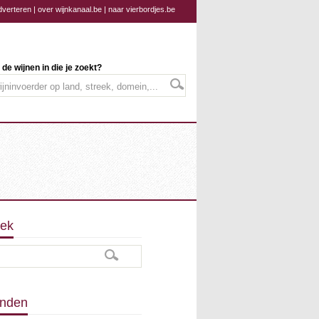
dverteren
|
over wijnkanaal.be
|
naar vierbordjes.be
 de wijnen in die je zoekt?
ek
nden