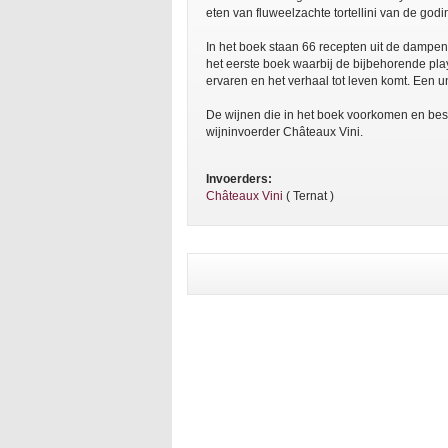
eten van fluweelzachte tortellini van de go
In het boek staan 66 recepten uit de dampen
het eerste boek waarbij de bijbehorende playl
ervaren en het verhaal tot leven komt. Een u
De wijnen die in het boek voorkomen en be
wijninvoerder Châteaux Vini.
Invoerders:
Châteaux Vini
( Ternat )