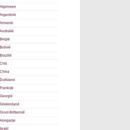
Algemeen
Argentinië
Armenië
Australië
België
Bolivië
Brazilië
Chili
China
Duitsland
Frankrijk
Georgië
Griekenland
Groot-Brittannië
Hongarije
Israël