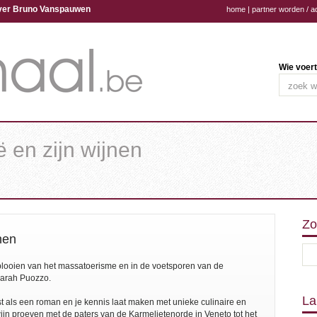
ijver Bruno Vanspauwen
home
|
partner worden / a
Wie voert
ë en zijn wijnen
Zo
jnen
 plooien van het massatoerisme en in de voetsporen van de
 Sarah Puozzo.
La
est als een roman en je kennis laat maken met unieke culinaire en
 wijn proeven met de paters van de Karmelietenorde in Veneto tot het